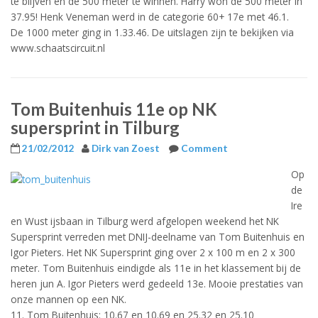
te blijven en de 500 meter te winnen. Harry won de 500 meter in
37.95! Henk Veneman werd in de categorie 60+ 17e met 46.1.
De 1000 meter ging in 1.33.46. De uitslagen zijn te bekijken via
www.schaatscircuit.nl
Tom Buitenhuis 11e op NK
supersprint in Tilburg
21/02/2012
Dirk van Zoest
Comment
Op
de
Ire
en Wust ijsbaan in Tilburg werd afgelopen weekend het NK
Supersprint verreden met DNIJ-deelname van Tom Buitenhuis en
Igor Pieters. Het NK Supersprint ging over 2 x 100 m en 2 x 300
meter. Tom Buitenhuis eindigde als 11e in het klassement bij de
heren jun A. Igor Pieters werd gedeeld 13e. Mooie prestaties van
onze mannen op een NK.
11. Tom Buitenhuis: 10.67 en 10.69 en 25.32 en 25.10