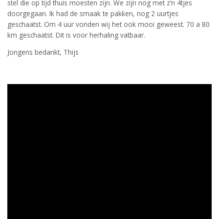
stel die op tijd thuis moesten zijn. We zijn nog met z’n 4tjes
doorgegaan. Ik had de smaak te pakken, nog 2 uurtjes
geschaatst. Om 4 uur vonden wij het ook mooi geweest. 70 a 80
km geschaatst. Dit is voor herhaling vatbaar.
Jongens bedankt, Thijs