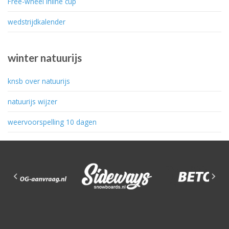
Free-wheel inline cup
wedstrijdkalender
winter natuurijs
knsb over natuurijs
natuurijs wijzer
weervoorspelling 10 dagen