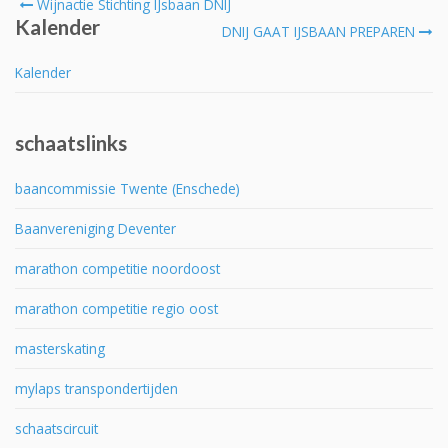
Post
Wijnactie Stichting IJsbaan DNIJ
Kalender
navigation
DNIJ GAAT IJSBAAN PREPAREN
Kalender
schaatslinks
baancommissie Twente (Enschede)
Baanvereniging Deventer
marathon competitie noordoost
marathon competitie regio oost
masterskating
mylaps transpondertijden
schaatscircuit