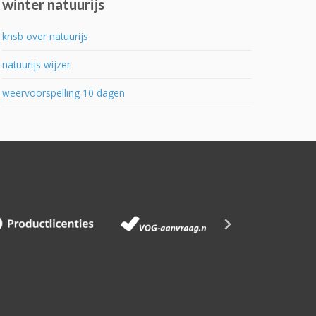
winter natuurijs
knsb over natuurijs
natuurijs wijzer
weervoorspelling 10 dagen