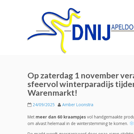
Op zaterdag 1 november vera
sfeervol winterparadijs tij
Warenmarkt!
24/09/2025
Amber Loonstra
Met
meer dan 60 kraampjes
vol handgemaakte product
om alvast helemaal in de winterstemming te komen.
De markt wordt georganiseerd door onze eigen stichting, 