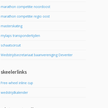
marathon competitie noordoost
marathon competitie regio oost
masterskating
mylaps transpondertijden
schaatscircuit
Wedstrijdsecretariaat baanvereniging Deventer
skeelerlinks
Free-wheel inline cup
wedstrijdkalender