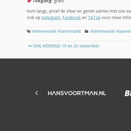
Toegang:
gratis
Kom langs, proef de sfeer en geniet samen met ons va
ook op
Instagram
,
Facebook
en
TikTok
voor meer infor
Winterwende Warenmarkt
Winterwende Warenm
Post
DNIJ WEEKEND 19 en 20 september
navigation