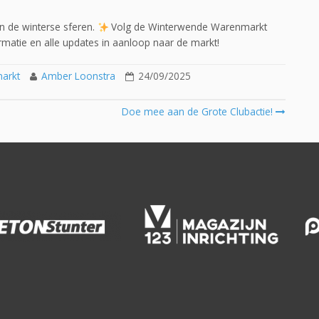
n de winterse sferen.
Volg de Winterwende Warenmarkt
matie en alle updates in aanloop naar de markt!
arkt
Amber Loonstra
24/09/2025
Doe mee aan de Grote Clubactie!