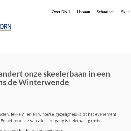
Over DNIJ
IJsbaan
Schaatsen
Skeel
ndert onze skeelerbaan in een
dens de Winterwende
en, lekkernijen en winterse gezelligheid is dit hét evenement
En het mooiste van alles: toegang is helemaal
gratis
.
die zich het hele jaar inzet voor: