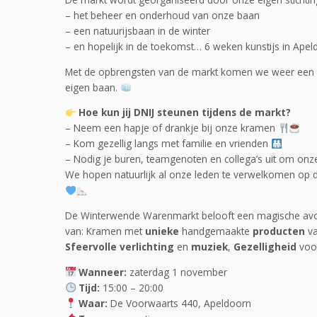
– het beheer en onderhoud van onze baan
– een natuurijsbaan in de winter
– en hopelijk in de toekomst… 6 weken kunstijs in Apel
Met de opbrengsten van de markt komen we weer een sta
eigen baan.
Hoe kun jij DNIJ steunen tijdens de markt?
– Neem een hapje of drankje bij onze kramen
– Kom gezellig langs met familie en vrienden
– Nodig je buren, teamgenoten en collega’s uit om on
We hopen natuurlijk al onze leden te verwelkomen op 
De Winterwende Warenmarkt belooft een magische avo
van: Kramen met
unieke
handgemaakte
producten
va
Sfeervolle verlichting
en
muziek
,
Gezelligheid
voor
Wanneer:
zaterdag 1 november
Tijd:
15:00 – 20:00
Waar:
De Voorwaarts 440, Apeldoorn